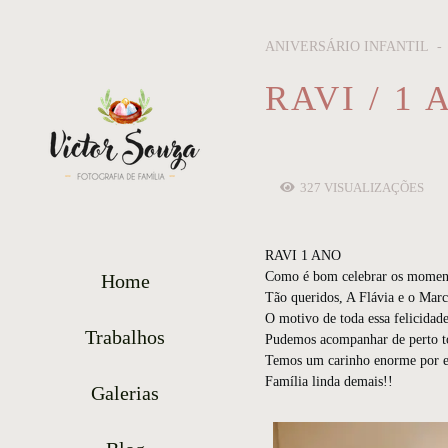
ANIVERSÁRIO INFANTIL
RAVI / 1
327
VISUALIZAÇÕES
RAVI 1 ANO
Como é bom celebrar os momento
Home
Tão queridos, A Flávia e o Mar
O motivo de toda essa felicidade
Trabalhos
Pudemos acompanhar de perto tod
Temos um carinho enorme por ele
Família linda demais!!
Galerias